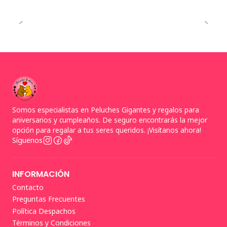
Somos especialistas en Peluches Gigantes y regalos para
aniversarios y cumpleaños. De seguro encontrarás la mejor
opción para regalar a tus seres queridos. ¡Visítanos ahora!
Síguenos
INFORMACIÓN
Contacto
Preguntas Frecuentes
Política Despachos
Términos y Condiciones