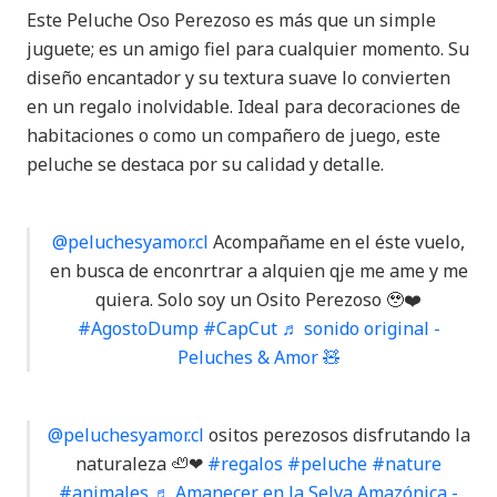
Este Peluche Oso Perezoso es más que un simple
juguete; es un amigo fiel para cualquier momento. Su
diseño encantador y su textura suave lo convierten
en un regalo inolvidable. Ideal para decoraciones de
habitaciones o como un compañero de juego, este
peluche se destaca por su calidad y detalle.
@peluchesyamor.cl
Acompañame en el éste vuelo,
en busca de enconrtrar a alquien qje me ame y me
quiera. Solo soy un Osito Perezoso 🥹❤️
#AgostoDump
#CapCut
♬ sonido original -
Peluches & Amor 🧸
@peluchesyamor.cl
ositos perezosos disfrutando la
naturaleza 🦥❤
#regalos
#peluche
#nature
#animales
♬ Amanecer en la Selva Amazónica -