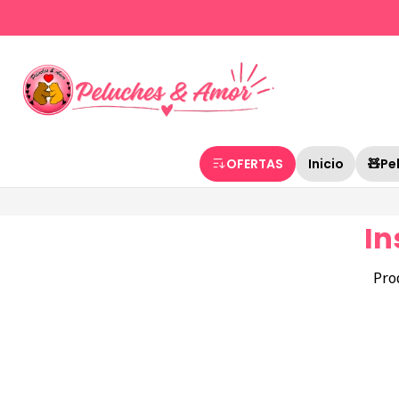
OFERTAS
Inicio
🧸Pe
In
Pro