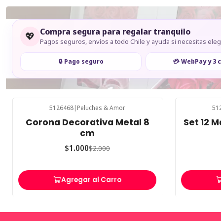
Compra segura para regalar tranquilo
💖
Pagos seguros, envíos a todo Chile y ayuda si necesitas elegi
🔒 Pago seguro
💳 WebPay y 3 
5126468
|
Peluches & Amor
51
-50%
OFF
-50%
OFF
Corona Decorativa Metal 8
Set 12 
cm
$1.000
$2.000
Agregar al Carro