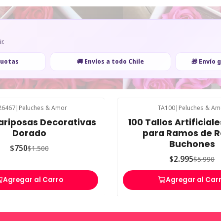
r.
cuotas
🚚 Envíos a todo Chile
🎁 Envío 
26467
|
Peluches & Amor
TA100
|
Peluches & Am
-50%
OFF
Mariposas Decorativas
100 Tallos Artificial
Dorado
para Ramos de R
Buchones
$750
$1.500
$2.995
$5.990
Agregar al Carro
Agregar al Car