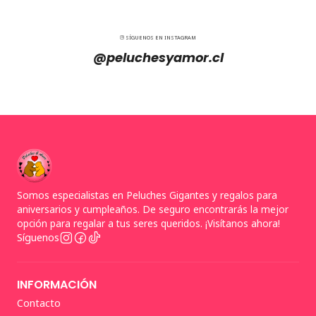
SÍGUENOS EN INSTAGRAM
@peluchesyamor.cl
Somos especialistas en Peluches Gigantes y regalos para
aniversarios y cumpleaños. De seguro encontrarás la mejor
opción para regalar a tus seres queridos. ¡Visítanos ahora!
Síguenos
INFORMACIÓN
Contacto