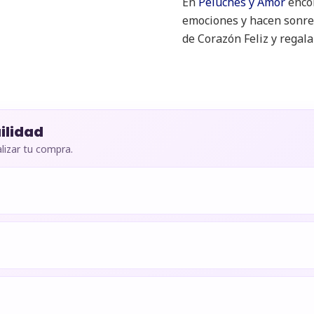
En
Peluches y Amor
encon
emociones y hacen sonreí
de Corazón Feliz y regal
ilidad
lizar tu compra.