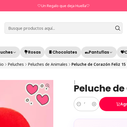
🤍Un Regalo que deja Huella🤍
luches
💐Rosas
🍫Chocolates
🥿Pantuflas
💝
cio
Peluches
Peluches de Animales
Peluche de Corazón Feliz 15
|
Peluche de 
Agr
Cantidad