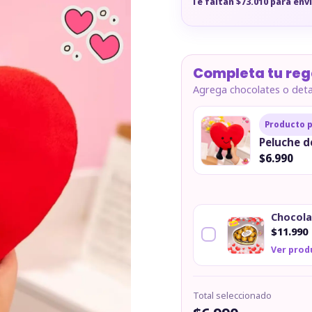
Te faltan $73.010 para enví
Completa tu reg
Agrega chocolates o detal
Producto p
Peluche d
$6.990
Chocola
$11.990
Ver prod
Total seleccionado