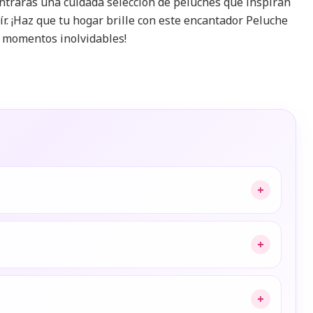
trarás una cuidada selección de peluches que inspiran
r. ¡Haz que tu hogar brille con este encantador Peluche
a momentos inolvidables!
+
+
+