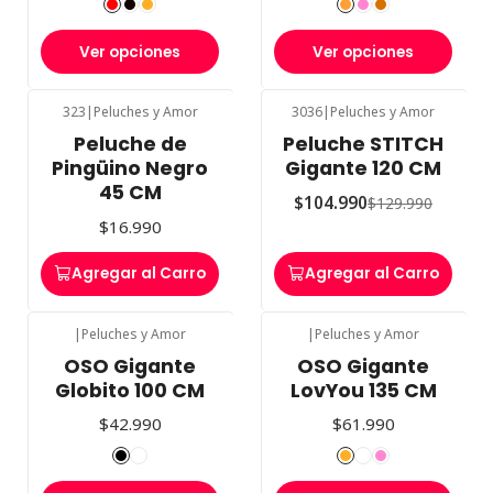
Ver opciones
Ver opciones
323
|
Peluches y Amor
3036
|
Peluches y Amor
-19%
OFF
Peluche de
Peluche STITCH
Pingüino Negro
Gigante 120 CM
45 CM
$104.990
$129.990
$16.990
Agregar al Carro
Agregar al Carro
|
Peluches y Amor
|
Peluches y Amor
OSO Gigante
OSO Gigante
Globito 100 CM
LovYou 135 CM
$42.990
$61.990