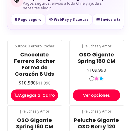
💖
Pagos seguros, envíos a todo Chile y ayuda si
necesitas elegir.
🔒 Pago seguro
💳 WebPay y 3 cuotas
🚚 Envíos a todo Ch
530556
|
Ferrero Rocher
|
Peluches y Amor
-8%
OFF
Chocolate
OSO Gigante
Ferrero Rocher
Spring 180 CM
Forma de
$109.990
Corazón 8 Uds
$10.990
$11.990
Agregar al Carro
Ver opciones
|
Peluches y Amor
|
Peluches y Amor
OSO Gigante
Peluche Gigante
Spring 160 CM
OSO Berry 120