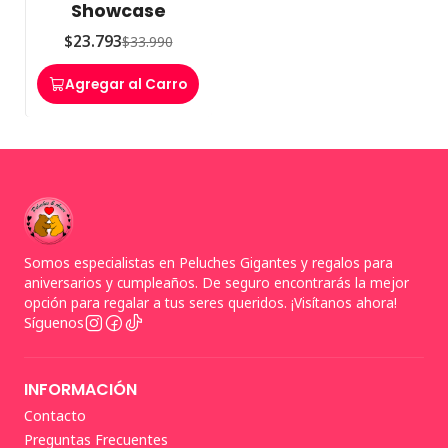
Showcase
$23.793
$33.990
Agregar al Carro
Somos especialistas en Peluches Gigantes y regalos para
aniversarios y cumpleaños. De seguro encontrarás la mejor
opción para regalar a tus seres queridos. ¡Visítanos ahora!
Síguenos
INFORMACIÓN
Contacto
Preguntas Frecuentes