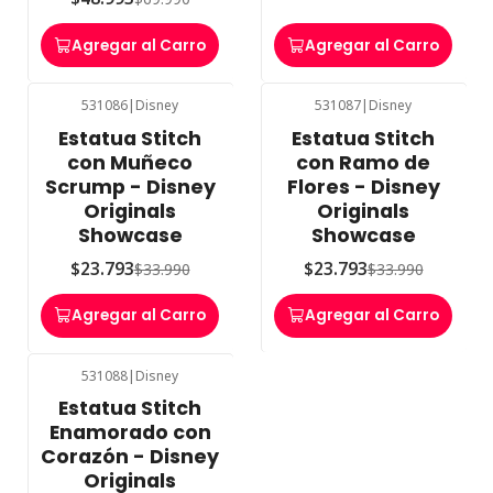
Agregar al Carro
Agregar al Carro
531086
|
Disney
531087
|
Disney
-30%
OFF
-30%
OFF
Estatua Stitch
Estatua Stitch
con Muñeco
con Ramo de
Scrump - Disney
Flores - Disney
Originals
Originals
Showcase
Showcase
$23.793
$23.793
$33.990
$33.990
Agregar al Carro
Agregar al Carro
531088
|
Disney
-30%
OFF
Estatua Stitch
Enamorado con
Corazón - Disney
Originals