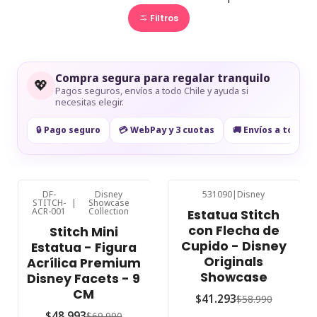
Filtros
Compra segura para regalar tranquilo
💖
Pagos seguros, envíos a todo Chile y ayuda si
necesitas elegir.
🔒 Pago seguro
💳 WebPay y 3 cuotas
🚚 Envíos a todo Ch
DF-
Disney
531090
|
Disney
STITCH-
|
Showcase
-30%
OFF
-30%
OFF
ACR-001
Collection
Estatua Stitch
con Flecha de
Stitch Mini
Cupido - Disney
Estatua - Figura
Originals
Acrílica Premium
Showcase
Disney Facets - 9
CM
$41.293
$58.990
$48.993
$69.990