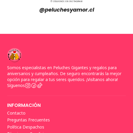
SÍGUENOS EN INSTAGRAM
@peluchesyamor.cl
Somos especialistas en Peluches Gigantes y regalos para
aniversarios y cumpleaños. De seguro encontrarás la mejor
opción para regalar a tus seres queridos. ¡Visítanos ahora!
Síguenos
INFORMACIÓN
Contacto
Preguntas Frecuentes
Política Despachos