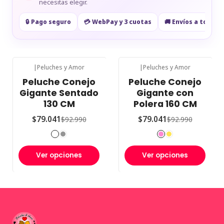
necesitas elegir.
🔒 Pago seguro
💳 WebPay y 3 cuotas
🚚 Envíos a todo Ch
|
Peluches y Amor
|
Peluches y Amor
-15%
OFF
-15%
OFF
Peluche Conejo
Peluche Conejo
Gigante Sentado
Gigante con
130 CM
Polera 160 CM
$79.041
$79.041
$92.990
$92.990
Ver opciones
Ver opciones