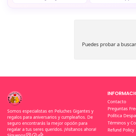
Puedes probar a buscar 
INFORMACI
Contacto
Preguntas Fre
Somos especialistas en Peluches Gigantes y
Política Desp
regalos para aniversarios y cumpleaños. De
Términos y Co
seguro encontrarás la mejor opción para
regalar a tus seres queridos. ¡Visítanos ahora!
Refund Policy
Síguenos