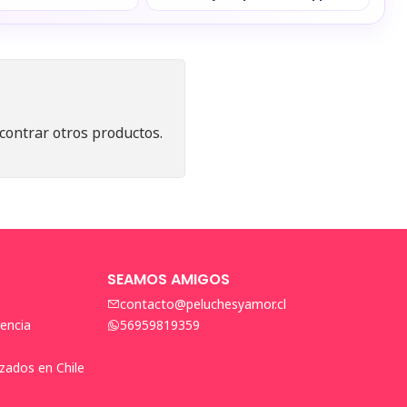
contrar otros productos.
SEAMOS AMIGOS
contacto@peluchesyamor.cl
encia
56959819359
zados en Chile