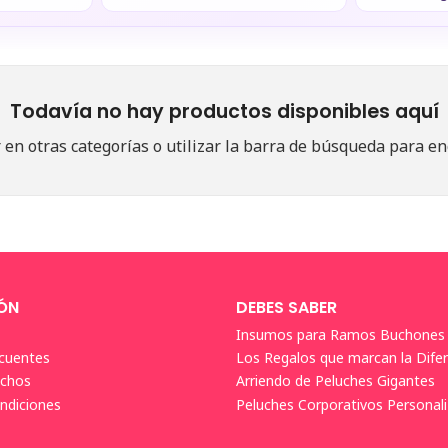
Todavía no hay productos disponibles aquí
en otras categorías o utilizar la barra de búsqueda para en
ÓN
DEBES SABER
Insumos para Ramos Buchones
cuentes
Los Regalos que marcan la Difer
achos
Arriendo de Peluches Gigantes
ndiciones
Peluches Corporativos Personali