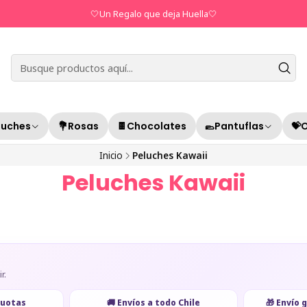
🤍Un Regalo que deja Huella🤍
luches
💐Rosas
🍫Chocolates
🥿Pantuflas
💝
Inicio
Peluches Kawaii
Peluches Kawaii
r.
cuotas
🚚 Envíos a todo Chile
🎁 Envío 